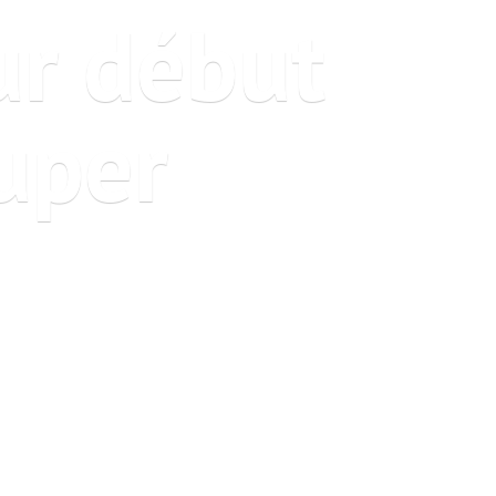
ur début
uper