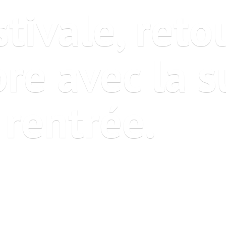
tivale, reto
re avec la s
 rentrée.