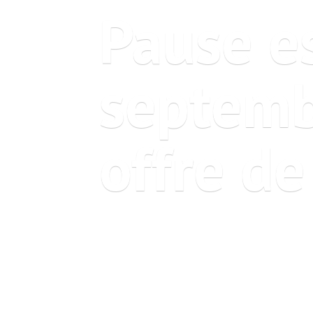
Pause es
septemb
offre
de