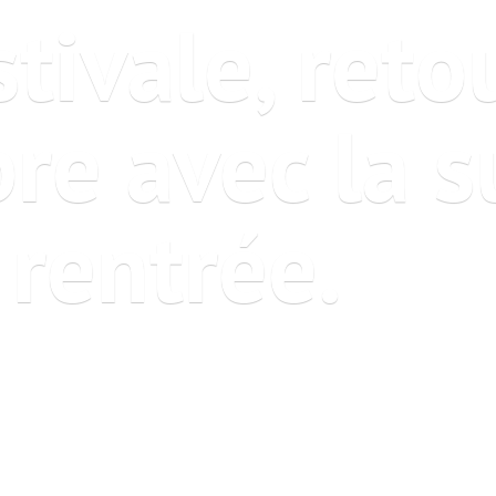
tivale, reto
re avec la s
 rentrée.