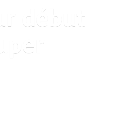
ur début
uper