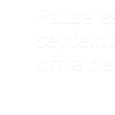
Pause es
septemb
offre
de