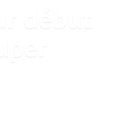
ur début
uper