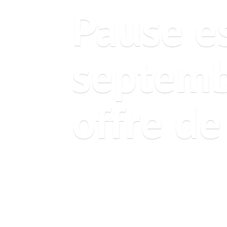
Pause es
septemb
offre
de