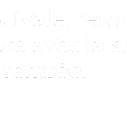
tivale, reto
re avec la s
 rentrée.